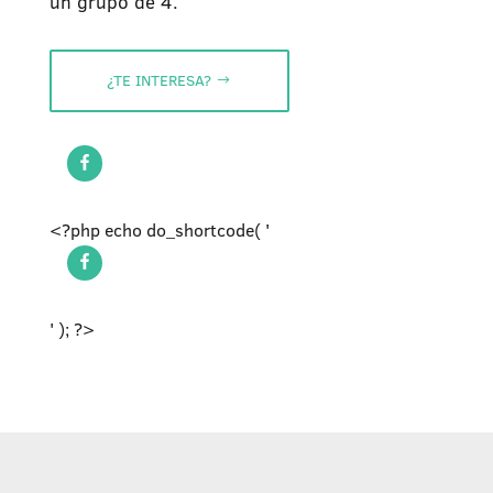
un grupo de 4.
¿TE INTERESA?
<?php echo do_shortcode( '
' ); ?>