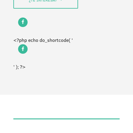
<?php echo do_shortcode( '
' ); ?>