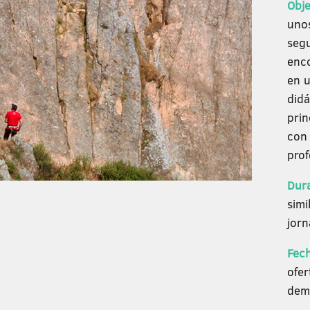
Obje
uno
segu
enco
en u
didá
prin
con 
prof
Dur
simi
jor
Fec
ofer
dem