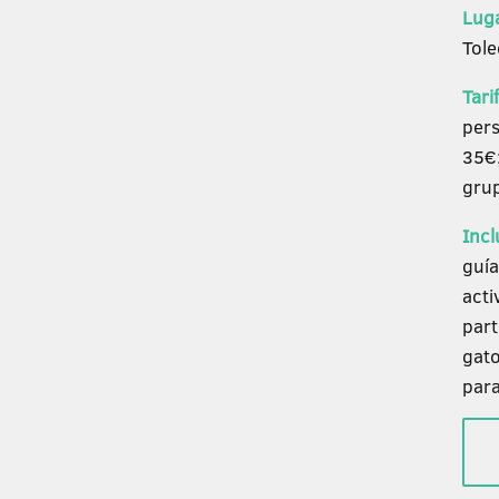
Lug
Tole
Tari
per
35€
grup
Incl
guía
acti
part
gato
para